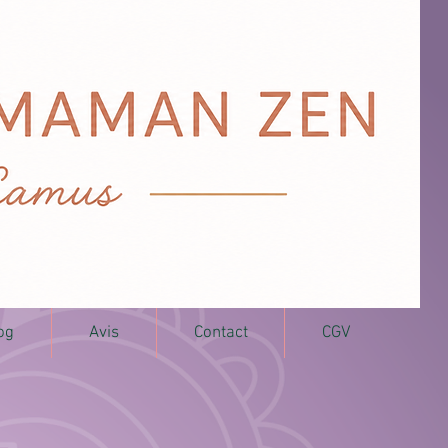
og
Avis
Contact
CGV