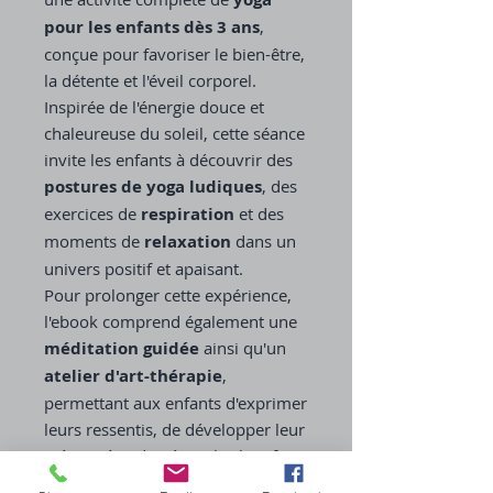
pour les enfants dès 3 ans
,
conçue pour favoriser le bien-être,
la détente et l'éveil corporel.
Inspirée de l'énergie douce et
chaleureuse du soleil, cette séance
invite les enfants à découvrir des
postures de yoga ludiques
, des
exercices de
respiration
et des
moments de
relaxation
dans un
univers positif et apaisant.
Pour prolonger cette expérience,
l'ebook comprend également une
méditation guidée
ainsi qu'un
atelier d'art-thérapie
,
permettant aux enfants d'exprimer
leurs ressentis, de développer leur
créativité et d'intégrer les bienfaits
de la séance.