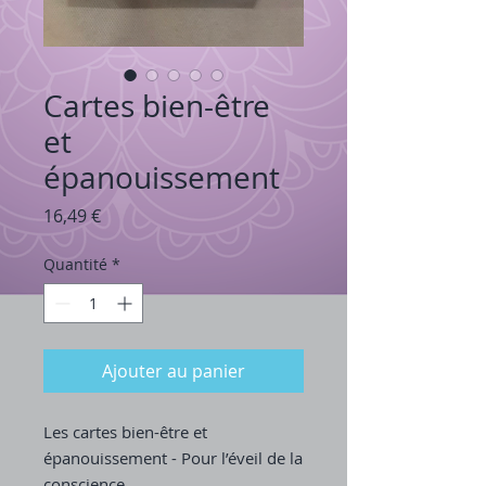
Cartes bien-être
et
épanouissement
Prix
16,49 €
Quantité
*
Ajouter au panier
Les cartes bien-être et
épanouissement - Pour l’éveil de la
conscience.