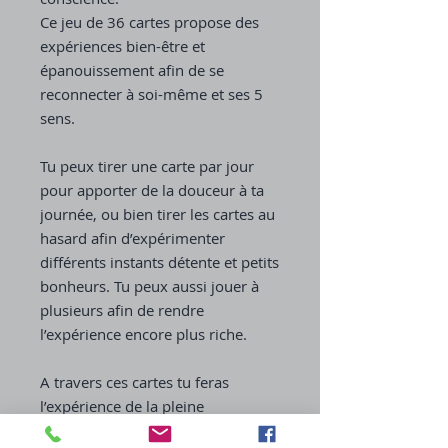
Ce jeu de 36 cartes propose des
expériences bien-être et
épanouissement afin de se
reconnecter à soi-même et ses 5
sens.
Tu peux tirer une carte par jour
pour apporter de la douceur à ta
journée, ou bien tirer les cartes au
hasard afin d’expérimenter
différents instants détente et petits
bonheurs. Tu peux aussi jouer à
plusieurs afin de rendre
l’expérience encore plus riche.
A travers ces cartes tu feras
l’expérience de la pleine
conscience afin de développer ton