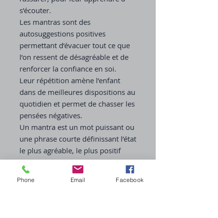
s’écouter.
Les mantras sont des
autosuggestions positives
permettant d’évacuer tout ce que
l’on ressent de désagréable et de
renforcer la confiance en soi.
Leur répétition amène l’enfant
dans de meilleures dispositions au
quotidien et permet de chasser les
pensées négatives.
Un mantra est un mot puissant ou
une phrase courte définissant l’état
le plus agréable, le plus positif
dans lequel l’enfant aimerait être.
Il est important de bien respirer
Phone
Email
Facebook
lorsque l’on prononce son mantra,
afin de le diffuser à l’intérieur de
nous, et de se le répéter