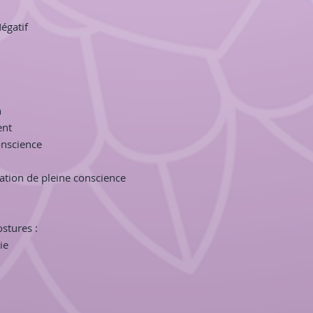
intérieure à travers
égatif
la plupart des cart
thèmes, interconnec
émotions et son stre
Développer la concen
en soi, Favoriser le
Pour permettre auss
n
adultes de s’approp
ent
sont évocateurs et
onscience
à effectuer.
Tu peux jouer à ce j
hasard chaque jour,
ation de pleine conscience
moment pour toi, ou
tout le bien-être qu
Pour pouvoir ressen
stures :
ces cartes, il est 
ie
cartes dans un env
pratiquer en pleine
Pleinement concentr
postures en y mettan
force, et ainsi bénéf