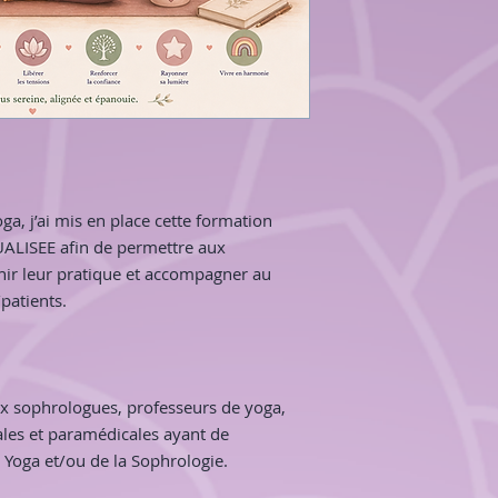
POUR INFORMATIO
Sachez que je ne re
formation, mes for
certifiantes, je rem
une attestation de p
Quoi qu'il en soit, 
partie d'un domaine
accessibles à toutes
Périnatalite).
Je vous propose ici 
a, j’ai mis en place cette formation
(attestation de part
ALISEE afin de permettre aux
d'acquérir des comp
hir leur pratique et accompagner au
domaine du bien-êt
patients.
enceintes. Principa
Sophrologie et du 
reconnus et appréci
de mes diverses exp
qu'en école et cent
x sophrologues, professeurs de yoga,
médiathèque et coll
les et paramédicales ayant de
méthodes d'animatio
 Yoga et/ou de la Sophrologie.
d'enfants...
Je prends plaisir à