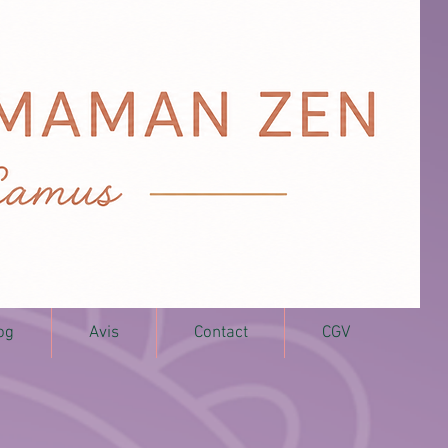
og
Avis
Contact
CGV