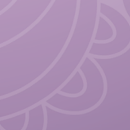
oga des émotions ont pour but
’initier à la Sophrologie et au
a Sophrologie est la discipline
 des émotions et du stress, et le
ine millénaire visant
alme intérieur. La Sophrologie et
iplines similaires : le lien
entre le Corps et l’Esprit se
t dans l’une et l’autre de ces
ercices de tension/relâchement
dre aussi bien le corps que le
conscience de ces deux entités
 en favorisant l’apaisement et
ions.
nels : thérapeutes, professeur de
 le domaine du bien-être, ces
tous les exercices de Sophrologie
 les postures de Yoga dédiées à
ions. Elles représentent un bel