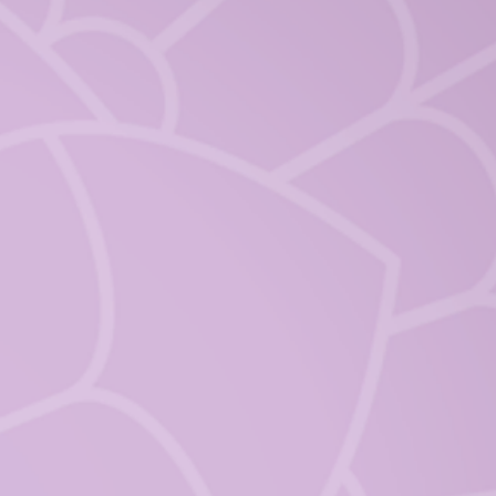
ériences. Tout a commencé à la
s professionnels désirant
issances et compétences dans le
ation pour enfants. Ayant pris
des documents de partage de ma
 mes premières formations, je
de véritables compétences de
transmission de savoirs, savoir-
... que je vous laisse découvrir...
n certifiantes sont validées par
participation. Chacun de nous
mations de courtes durées pour
ins.
ent de l’enseignement
s en ligne sont facilement
cro-learning au MOOC (Massive
s). Ces modules ouverts peuvent
ellement...
ertifiantes..., peuvent être
CV. Lorsqu’elles sont cohérentes
lles s’avèrent précieuses pour