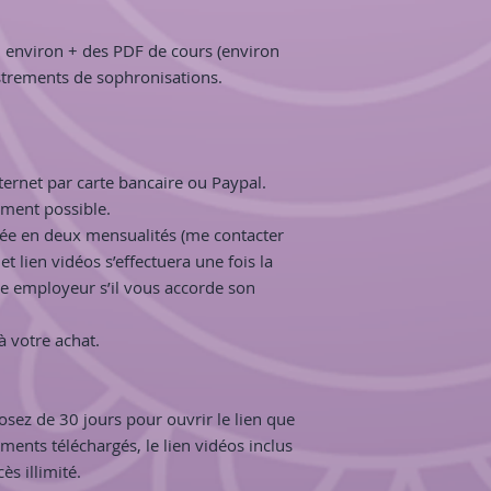
apportent.
Les cartes Sophro Y
 environ + des PDF de cours (environ
de te permettre de t
istrements de sophronisations.
Yoga des émotions. L
numéro 1 en gestion
Yoga est une discipl
l’apaisement et le c
le Yoga sont des disc
ternet par carte bancaire ou Paypal.
qu’elles établissent 
ement possible.
ressent véritablemen
cée en deux mensualités (me contacter
disciplines. Les ex
t lien vidéos s’effectuera une fois la
permettent de déten
tre employeur s’il vous accorde son
mental, de prendre 
en même temps, tout
la gestion des émot
à votre achat.
Pour les profession
yoga et autres dans
posez de 30 jours pour ouvrir le lien que
cartes contiennent 
ments téléchargés, le lien vidéos inclus
du premier degré et
ès illimité.
la gestion des émot