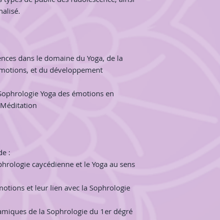
avancer ou aider à 
alisé.
vie active." extrait 
https://www.edunao
certifiantes/
ences dans le domaine du Yoga, de la
Les personnes ayant
formations peuvent 
 émotions, et du développement
autre programme. N
privé :)
 Sophrologie Yoga des émotions en
 Méditation
AUTRES FORMATIO
Si vous souhaitez e
que j’ai créé et mis
de :
autour de la Sophro
hrologie caycédienne et le Yoga au sens
périnatalité. Vous a
cours très complet.
otions et leur lien avec la Sophrologie
BONUS EDITIONS BI
amiques de la Sophrologie du 1er dégré
En complément de ce