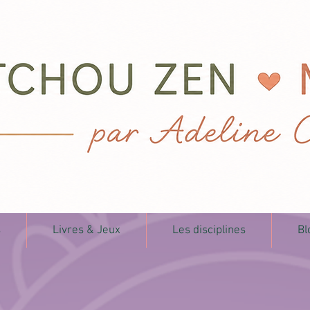
s
Livres & Jeux
Les disciplines
Bl