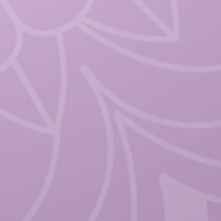
 différents thèmes. Tu verras que
es regroupent plusieurs de ces
tés : Apprendre à gérer ses
ss, Evacuer les tensions,
tration, Accroître la confiance
 retour au calme, Lâcher prise.
i bien aux enfants qu’aux
rier les postures, leurs noms
 correspondent aux mouvements
eu de cartes en en tirant une au
 ou bien en t’accordant un
 en famille afin d’expérimenter
i t’attend…
tir pleinement les bienfaits de
recommandé d’expérimenter ces
ironnement calme, et de
 conscience.
é, tu pourras ainsi incarner les
t toute ton intention, toute ta
icier de tous les bienfaits qu’elles