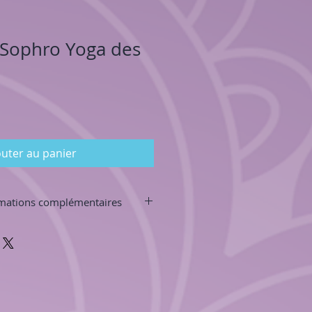
 Sophro Yoga des
outer au panier
ormations complémentaires
.10.26.75.67 et par email
@gmail.com
.