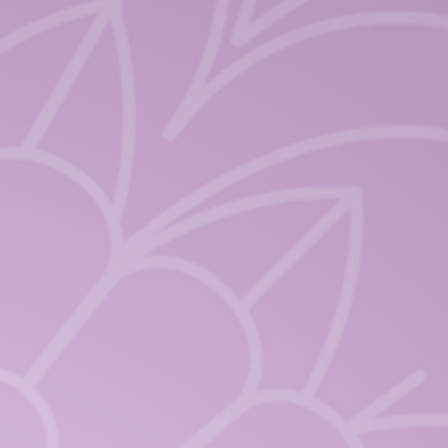
N
présente pas un centre de
mations sont donc non
ets à l'issue de votre parcours
articipation.
ces formations ne faisant pas
 réglementé, elles sont
 et tous (hormis celles en
des formations non certifiantes*
icipation) afin de vous permettre
étences et savoir-faire dans le
re pour enfants et femmes -
lement orientées autour de la
Yoga, ces programmes sont
és par leur côté pratique. Riches
ériences aussi bien en crèches,
re de loisirs, ou même en
èges, je vous transmets des
n inclusives pour tous types
 partager mes connaissances,