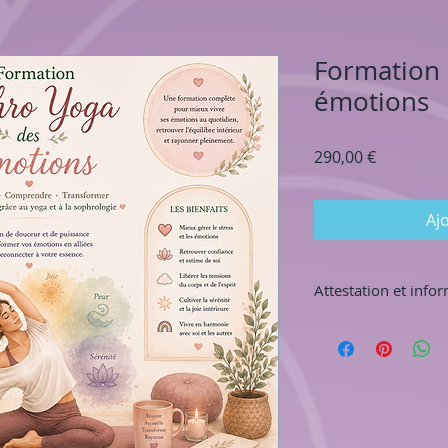
Formation
émotions
Prix
290,00 €
Aj
Attestation et inf
RENSEIGNEMENTS
Par téléphone au 06
adelineyogasophro