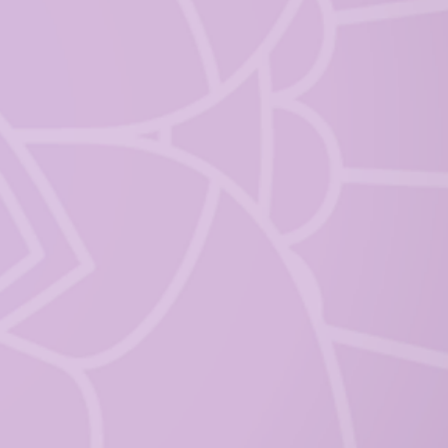
une reconversion au cours de la
du site internet
.com/formations-non-
 déjà acheté l’une de mes
bénéficier d'une remise sur un
'hésitez pas à me contacter en
NS
nrichir vos compétences, sachez
 en ligne d’autres formations
logie et du Yoga enfants et
urez là aussi un accès illimité au
LLES DE RELAXATION
tte formation, les contes tirés