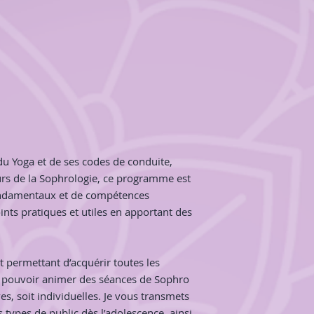
compétences et exp
demande de certain
acquérir des conna
domaine de la relax
plaisir à élaborer 
pédagogie à travers
me suis découvert 
pédagogues pour la 
faire, connaissances
* "Les formations no
 du Yoga et de ses codes de conduite,
une attestation de 
peut suivre des for
urs de la Sophrologie, ce programme est
répondre à ses beso
 fondamentaux et de compétences
Avec le développem
oints pratiques et utiles en apportant des
numérique, des cour
accessibles, du mi
open online course
t permettant d’acquérir toutes les
être suivis individu
 pouvoir animer des séances de Sophro
Les formations non c
mentionnées sur un 
es, soit individuelles. Je vous transmets
avec un parcours, e
 types de public dès l’adolescence, ainsi