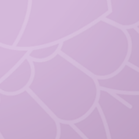
écouverte de mon jardin
les pour animer vos ateliers. Ils
en audio avec l’achat du livre.
 initiatiques de relaxation
ppement personnel inspirés de la
Méditation et du Yoga Nidra (Yoga
rs leur lecture, vous ferez
eil de votre conscience pour
n intérieur et tous les petits
ent à vous. Pour une vie de
nouissement…
it.
s Sophro Yoga des émotions sont
t pour l’animation de vos
individuelles que collectives.
Yoga des émotions - Pour
er. Pour adultes et enfants.
cartes de Sophrologie et Yoga des
 t’apporteront sérénité et paix