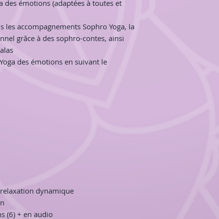
a des émotions (adaptées à toutes et
de mon livre
A la d
intérieur
,
seront uti
sont en plus inclus 
ans les accompagnements Sophro Yoga, la
Résumé
: Dix contes
nel grâce à des sophro-contes, ainsi
profonde et dévelo
alas
Sophrologie, de la 
Yoga des émotions en suivant le
du Sommeil). A trave
l’expérience de l’év
découvrir votre jardi
bonheurs qui s’offr
plénitude et d’épa
Format en A5 portra
En outre, les carte
un excellent suppor
séances, aussi bien 
Cartes Sophrologie 
e relaxation dynamique
apprendre à s’apais
on
Ce jeu contient 30 
s (6) + en audio
émotions. Ces cartes