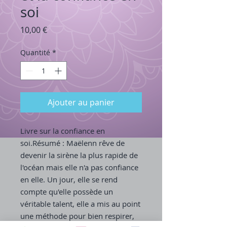
soi
Prix
10,00 €
Quantité
*
Ajouter au panier
Livre sur la confiance en
soi.Résumé : Maëlenn rêve de
devenir la sirène la plus rapide de
l'océan mais elle n'a pas confiance
en elle. Un jour, elle se rend
compte qu'elle possède un
véritable talent, elle a mis au point
une méthode pour bien respirer,