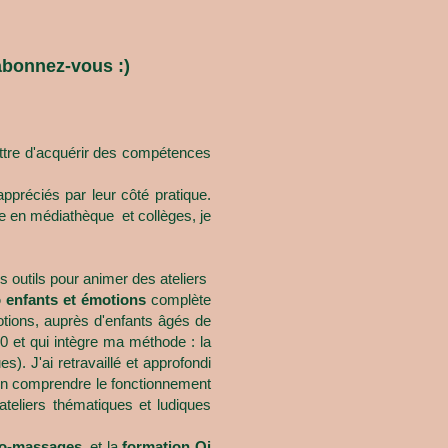
 abonnez-vous :)
ettre d'acquérir des compétences
préciés par leur côté pratique.
e en médiathèque et collèges, je
 outils pour animer des ateliers
 enfants et émotions
complète
otions, auprès d'enfants âgés de
0 et qui intègre ma méthode : la
. J'ai retravaillé et approfondi
ien comprendre le fonctionnement
teliers thématiques et ludiques
uto-massages
, et la
formation Qi