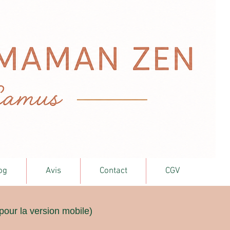
og
Avis
Contact
CGV
pour la version mobile)