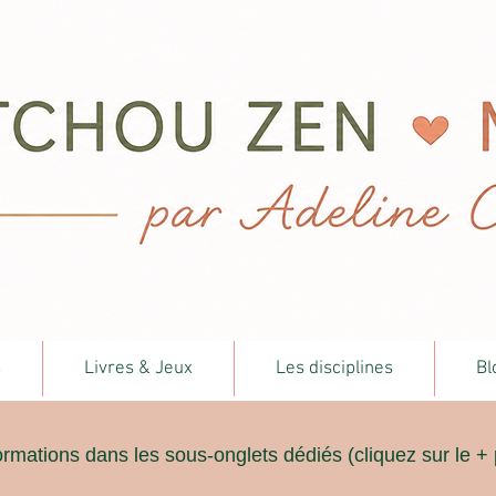
s
Livres & Jeux
Les disciplines
Bl
ormations dans les sous-onglets dédiés (cliquez sur le + 