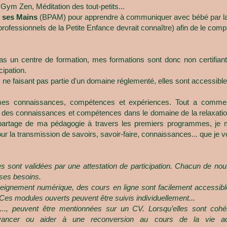
Gym Zen, Méditation des tout-petits...
 ses Mains
(BPAM) pour apprendre à communiquer avec bébé par la
professionnels de la Petite Enfance devrait connaître) afin de le com
s un centre de formation, mes formations sont donc non certifiante
cipation.
s ne faisant pas partie d'un domaine réglementé, elles sont accessible
 mes connaissances, compétences et expériences. Tout a comm
r des connaissances et compétences dans le domaine de la relaxation 
artage de ma pédagogie à travers les premiers programmes, je m
la transmission de savoirs, savoir-faire, connaissances... que je v
es sont validées par une attestation de participation. Chacun de no
ses besoins.
eignement numérique, des cours en ligne sont facilement accessi
Ces modules ouverts peuvent être suivis individuellement...
s..., peuvent être mentionnées sur un CV. Lorsqu’elles sont coh
vancer ou aider à une reconversion au cours de la vie activ