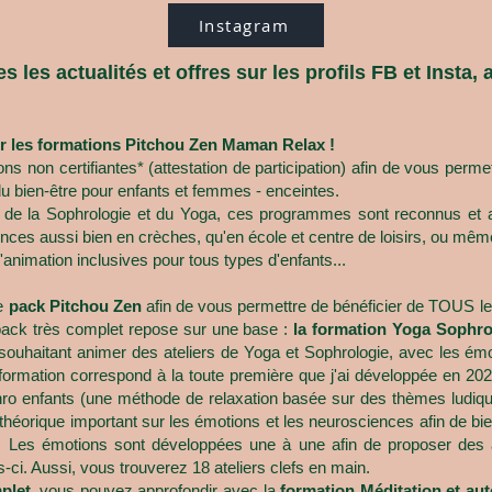
Instagram
s les actualités et offres sur les profils FB et Insta,
ter les formations Pitchou Zen Maman Relax !
ns non certifiantes
*
(attestation de participation) afin de vous perm
du bien-être pour enfants et femmes - enceintes.
 de la Sophrologie et du Yoga, ces progra
mmes sont reconnus et ap
ces aussi bien en crèches, qu'en école et centre de loisirs, ou mêm
nimation inclusives pour tous types d'enfants...
le
pack Pitchou Zen
afin de
vous permettre de
bénéficier de TOUS les
ack très complet repose sur une base :
la formation Yoga Sophro
souhaitant animer des ateliers de Yoga et Sophrologie, avec les ém
formation correspond à la toute première que j'ai développée en 202
 enfants (une méthode de relaxation basée sur des thèmes ludiques)
 théorique important sur les émotions et les neurosciences afin de b
 Les émotions sont développées une à une afin de proposer des a
es-ci. Aussi, vous trouverez 18 ateliers clefs en main.
plet
, vous pouvez approfondir avec la
formation Méditation et a