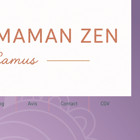
og
Avis
Contact
CGV