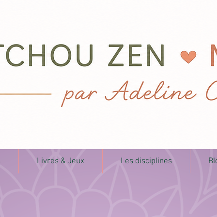
s
Livres & Jeux
Les disciplines
Bl