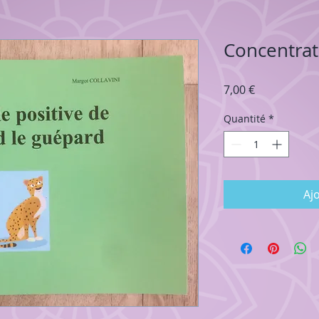
Concentrat
Prix
7,00 €
Quantité
*
Aj